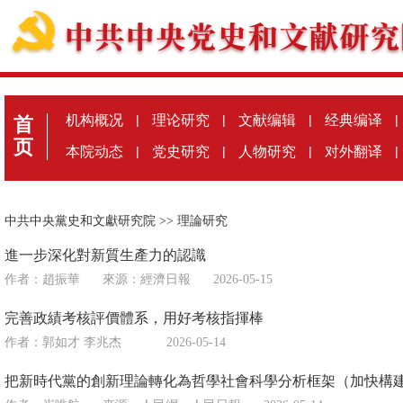
机构概况
|
理论研究
|
文献编辑
|
经典编译
|
首
页
本院动态
|
党史研究
|
人物研究
|
对外翻译
|
中共中央黨史和文獻研究院
>>
理論研究
進一步深化對新質生產力的認識
作者：趙振華
來源：
經濟日報
2026-05-15
完善政績考核評價體系，用好考核指揮棒
作者：郭如才 李兆杰
2026-05-14
把新時代黨的創新理論轉化為哲學社會科學分析框架（加快構