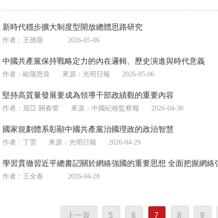
新時代穩步擴大制度型開放總體思路研究
作者：王德蓉
2026-05-06
中國共產黨保持戰略定力的內在邏輯、歷史演進與時代意義
作者：歐陽恩良
來源：
光明日報
2026-05-06
堅持高質量發展要成為領導干部政績觀的重要內容
作者：屈亞 關春蕾
來源：
中國紀檢監察報
2026-04-30
國家規劃體系彰顯中國共產黨治國理政的政治智慧
作者：丁雲
來源：
光明日報
2026-04-29
學習貫徹習近平總書記關於網絡強國的重要思想 全面把握網絡
作者：王全春
2026-04-28
上一頁
5
6
7
8
9