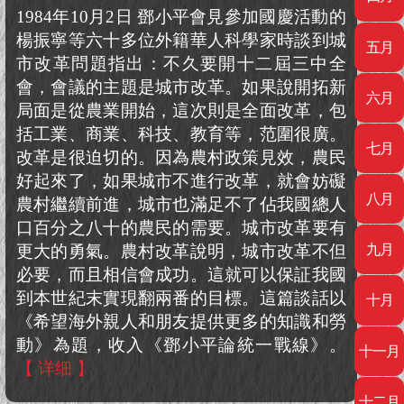
編》
1984年10月2日 鄧小平會見參加國慶活動的
楊振寧等六十多位外籍華人科學家時談到城
五月
市改革問題指出：不久要開十二屆三中全
會，會議的主題是城市改革。如果說開拓新
六月
局面是從農業開始，這次則是全面改革，包
括工業、商業、科技、教育等，范圍很廣。
七月
改革是很迫切的。因為農村政策見效，農民
好起來了，如果城市不進行改革，就會妨礙
八月
農村繼續前進，城市也滿足不了佔我國總人
口百分之八十的農民的需要。城市改革要有
更大的勇氣。農村改革說明，城市改革不但
九月
必要，而且相信會成功。這就可以保証我國
到本世紀末實現翻兩番的目標。這篇談話以
十月
《希望海外親人和朋友提供更多的知識和勞
動》為題，收入《鄧小平論統一戰線》。
十一月
【 详细 】
十二月