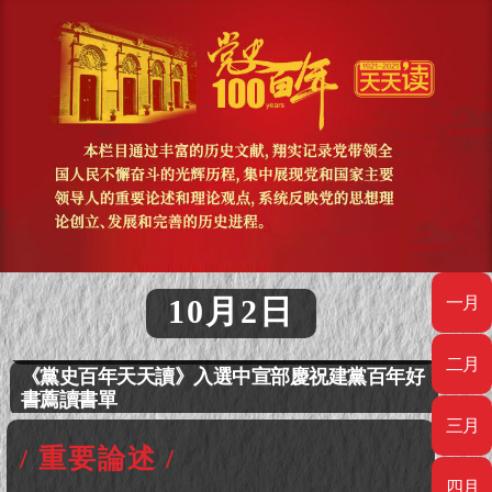
消息：《黨史百年天天讀》（全2冊）出版發行
10月2日
一月
“黨史百年·天天讀”入選《黨史學習教育案例選
編》
二月
《黨史百年天天讀》入選中宣部慶祝建黨百年好
書薦讀書單
三月
消息：《黨史百年天天讀》（全2冊）出版發行
/ 重要論述 /
“黨史百年·天天讀”入選《黨史學習教育案例選
四月