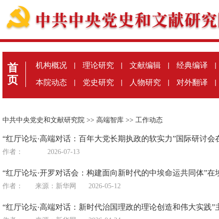
机构概况
|
理论研究
|
文献编辑
|
经典编译
|
首
页
本院动态
|
党史研究
|
人物研究
|
对外翻译
|
中共中央党史和文献研究院
>>
高端智库
>>
工作动态
“红厅论坛·高端对话：百年大党长期执政的软实力”国际研讨会
作者：
2026-07-13
“红厅论坛·开罗对话会：构建面向新时代的中埃命运共同体”在
作者：
来源：
新华网
2026-05-12
“红厅论坛·高端对话：新时代治国理政的理论创造和伟大实践”