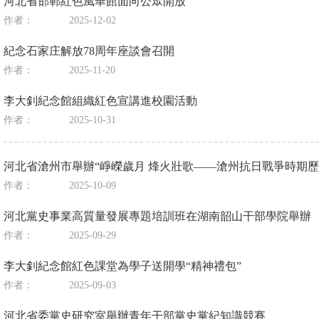
河北省邯鄲紅色風華館面向公眾開放
作者：
2025-12-02
紀念石家庄解放78周年座談會召開
作者：
2025-11-20
李大釗紀念館組織紅色宣講進校園活動
作者：
2025-10-31
河北省滄州市舉辦“崢嶸歲月 烽火壯歌——滄州抗日戰爭時期歷
作者：
2025-10-09
河北黨史事業高質量發展專題培訓班在湖南韶山干部學院舉辦
作者：
2025-09-29
李大釗紀念館紅色課堂為學子送開學“精神禮包”
作者：
2025-09-03
河北省委黨史研究室舉辦青年干部黨史黨紀知識競賽