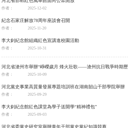
河北省邯鄲紅色風華館面向公眾開放
作者：
2025-12-02
紀念石家庄解放78周年座談會召開
作者：
2025-11-20
李大釗紀念館組織紅色宣講進校園活動
作者：
2025-10-31
河北省滄州市舉辦“崢嶸歲月 烽火壯歌——滄州抗日戰爭時期歷
作者：
2025-10-09
河北黨史事業高質量發展專題培訓班在湖南韶山干部學院舉辦
作者：
2025-09-29
李大釗紀念館紅色課堂為學子送開學“精神禮包”
作者：
2025-09-03
河北省委黨史研究室舉辦青年干部黨史黨紀知識競賽