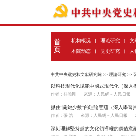
机构概况
|
理论研究
|
文
首
页
本院动态
|
党史研究
|
人
中共中央黨史和文獻研究院
>>
理論研究
>>
以科技現代化賦能中國式現代化（深入
作者：任曉剛
來源：
人民網－人民日報
抓住“關鍵少數”的理論意蘊（深入學習
作者：張 浩
來源：
人民網－人民日報
深刻理解堅持黨的文化領導權的價值意