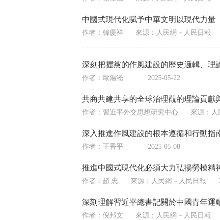
中國式現代化賦予中華文明以現代力量
作者：韓慶祥
來源：
人民網－人民日報
深刻把握黨的作風建設的歷史邏輯、理
作者：歐陽淞
2025-05-22
共商共建共享的全球治理觀的理論貢獻
作者：習近平外交思想研究中心
來源：
人
深入推進作風建設的根本遵循和行動指
作者：王香平
2025-05-08
推進中國式現代化必須大力弘揚勞模精
作者：趙 忠
來源：
人民網－人民日報
深刻理解習近平總書記關於中國青年運
作者：倪邦文
來源：
人民網－人民日報