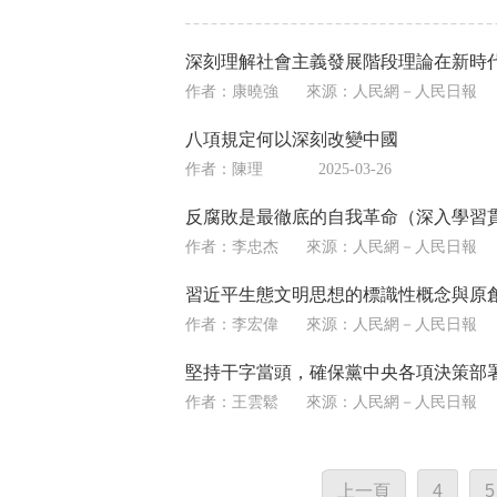
深刻理解社會主義發展階段理論在新時
作者：康曉強
來源：
人民網－人民日報
八項規定何以深刻改變中國
作者：陳理
2025-03-26
反腐敗是最徹底的自我革命（深入學習
作者：李忠杰
來源：
人民網－人民日報
習近平生態文明思想的標識性概念與原
作者：李宏偉
來源：
人民網－人民日報
堅持干字當頭，確保黨中央各項決策部
作者：王雲鬆
來源：
人民網－人民日報
上一頁
4
5