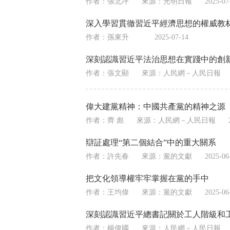
作者：張北坪
來源：
光明日報
2025-07
深入學習貫徹習近平經濟思想的權威教
作者：孫東升
2025-07-14
深刻認識習近平法治思想在實踐中的創
作者：張文顯
來源：
人民網－人民日報
偉大建黨精神：中國共產黨的精神之源
作者：齊 彪
來源：
人民網－人民日報
辯証處理“第二個結合”中的重大關系
作者：許先春
來源：
黨的文獻
2025-06
把文化領導權牢牢掌握在黨的手中
作者：王均偉
來源：
黨的文獻
2025-06
深刻認識習近平總書記關於工人階級和
作者：楊偉國
來源：
人民網－人民日報