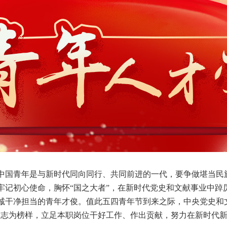
中国青年是与新时代同向同行、共同前进的一代，要争做堪当民
牢记初心使命，胸怀“国之大者”，在新时代党史和文献事业中踔
诚干净担当的青年才俊。值此五四青年节到来之际，中央党史和
名同志为榜样，立足本职岗位干好工作、作出贡献，努力在新时代