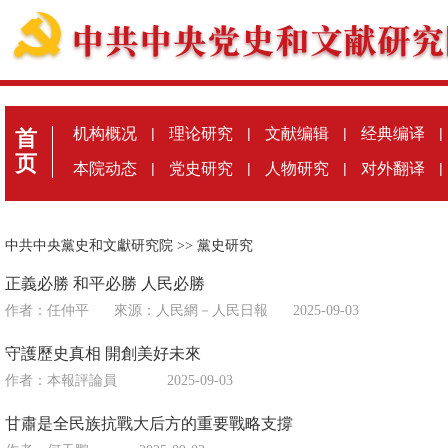
机构概况
|
理论研究
|
文献编辑
|
经典编译
|
首
页
本院动态
|
党史研究
|
人物研究
|
对外翻译
|
中共中央黨史和文獻研究院
>>
黨史研究
正義必勝 和平必勝 人民必勝
作者：任仲平
來源：
人民網－人民日報
2025-09-03
守護歷史真相 開創美好未來
作者：本報評論員
2025-09-03
甘肅是全民族抗戰大后方的重要戰略支撐