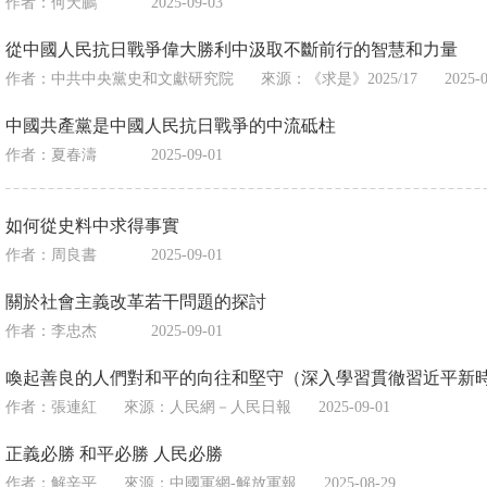
作者：何天鵬
2025-09-03
從中國人民抗日戰爭偉大勝利中汲取不斷前行的智慧和力量
作者：中共中央黨史和文獻研究院
來源：
《求是》2025/17
2025-
中國共產黨是中國人民抗日戰爭的中流砥柱
作者：夏春濤
2025-09-01
如何從史料中求得事實
作者：周良書
2025-09-01
關於社會主義改革若干問題的探討
作者：李忠杰
2025-09-01
喚起善良的人們對和平的向往和堅守（深入學習貫徹習近平新
作者：張連紅
來源：
人民網－人民日報
2025-09-01
正義必勝 和平必勝 人民必勝
作者：解辛平
來源：
中國軍網-解放軍報
2025-08-29