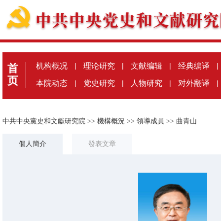
机构概况
|
理论研究
|
文献编辑
|
经典编译
|
首
页
本院动态
|
党史研究
|
人物研究
|
对外翻译
|
中共中央黨史和文獻研究院
>>
機構概況
>>
領導成員
>>
曲青山
個人簡介
發表文章