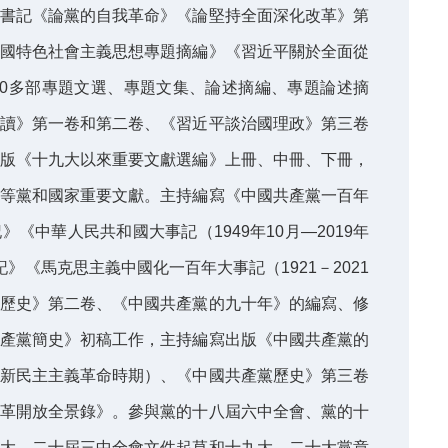
書記《論黨的自我革命》《論堅持全面深化改革》第
國特色社會主義思想專題摘編》《習近平關於全面從
》等50多部專題文選、專題文集、論述摘編、專題論述摘
讀》第一卷和第二卷、《習近平談治國理政》第三卷
版《十九大以來重要文獻選編》上冊、中冊、下冊，
等黨和國家重要文獻。主持編寫《中國共產黨一百年
《中華人民共和國大事記（1949年10月—2019年
》《馬克思主義中國化一百年大事記（1921－2021
歷史》第二卷、《中國共產黨的九十年》的編寫、修
產黨簡史》初稿工作，主持編寫出版《中國共產黨的
新民主主義革命時期）、《中國共產黨歷史》第三卷
革開放全景錄》。參與黨的十八屆六中全會、黨的十
大、二十屆三中全會文件起草和十九大、二十大黨章