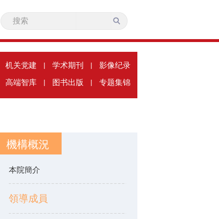
机关党建
|
学术期刊
|
影像纪录
高端智库
|
图书出版
|
专题集锦
機構概況
本院簡介
領導成員