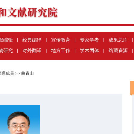
献编辑
|
经典编译
|
宣传教育
|
专家学者
|
成果总库
|
物研究
|
对外翻译
|
地方工作
|
学术团体
|
馆藏资源
|
領導成員
>>
曲青山