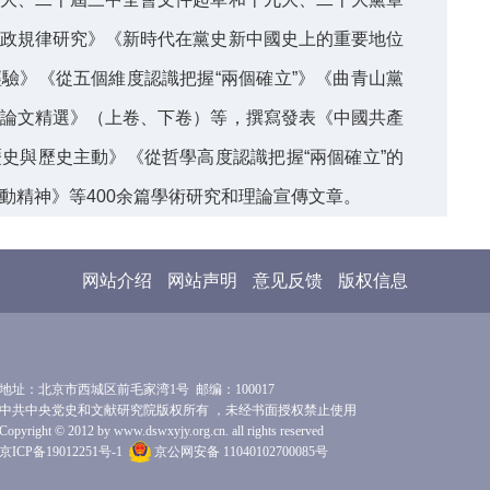
政規律研究》《新時代在黨史新中國史上的重要地位
驗》《從五個維度認識把握“兩個確立”》《曲青山黨
論文精選》（上卷、下卷）等，撰寫發表《中國共產
史與歷史主動》《從哲學高度認識把握“兩個確立”的
動精神》等400余篇學術研究和理論宣傳文章。
网站介绍
网站声明
意见反馈
版权信息
地址：北京市西城区前毛家湾1号 邮编：100017
中共中央党史和文献研究院版权所有 ，未经书面授权禁止使用
Copyright © 2012 by www.dswxyjy.org.cn. all rights reserved
京ICP备19012251号-1
京公网安备 11040102700085号