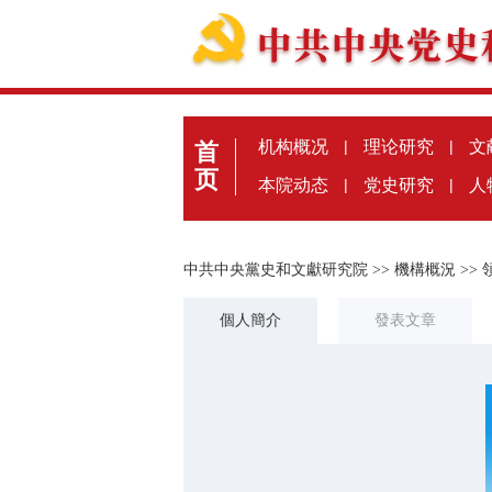
机构概况
|
理论研究
|
文
首
页
本院动态
|
党史研究
|
人
中共中央黨史和文獻研究院
>>
機構概況
>>
個人簡介
發表文章