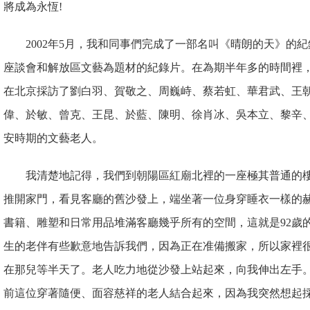
將成為永恆!
2002年5月，我和同事們完成了一部名叫《晴朗的天》的
座談會和解放區文藝為題材的紀錄片。在為期半年多的時間裡
在北京採訪了劉白羽、賀敬之、周巍峙、蔡若虹、華君武、王
偉、於敏、曾克、王昆、於藍、陳明、徐肖冰、吳本立、黎辛、
安時期的文藝老人。
我清楚地記得，我們到朝陽區紅廟北裡的一座極其普通的
推開家門，看見客廳的舊沙發上，端坐著一位身穿睡衣一樣的
書籍、雕塑和日常用品堆滿客廳幾乎所有的空間，這就是92歲
生的老伴有些歉意地告訴我們，因為正在准備搬家，所以家裡
在那兒等半天了。老人吃力地從沙發上站起來，向我伸出左手
前這位穿著隨便、面容慈祥的老人結合起來，因為我突然想起