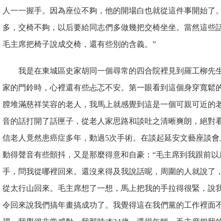
人一一握手。因為座位不夠，他的開場白也就從這件事開始了
多，交椅不夠，以后要給同志們多做幾把交椅坐坐。當然這些
毛主席把椅子說成交椅，還有些別的含義。”
我是在東城區史家胡同一個尋常的四合院裡見到羅工柳先
家的門鈴時，心裡還有些忐忑不安。第一眼看到這個身穿寬鬆
膛堆滿慈祥笑容的老人，我馬上就感覺到這是一個可親可近的
音的話打開了話匣子，從老人家思路和談吐之清晰爽朗，絕對看
信老人竟然患癌症多年，動過5次手術。在談起延安文藝座談會
動得聲音有些顫抖，又是那麼得意和自豪：“毛主席到我跟前以
手，問我從哪裡回來。還沒來得及我說話呢，周圍的人就說了
從太行山回來。毛主席想了一想，馬上把我的手拉得很緊，說
令回來說我們搞年畫搞成功了。我覺得這在我們黨的工作裡面