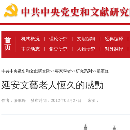
机构概况
|
理论研究
|
文献编辑
|
经典编译
|
首
页
本院动态
|
党史研究
|
人物研究
|
对外翻译
|
中共中央黨史和文獻研究院
>>
專家學者
>>
研究系列
>>
張軍鋒
延安文藝老人恆久的感動
作者：張軍鋒
發布時間：2012年08月27日
來源：