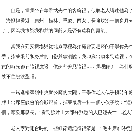
但是，當我坐在華君武先生的客廳裡，傾聽老人講述他為
上海輾轉香港、廣州、桂林、重慶、西安，長途跋涉一個多月
了，因為我懷疑我和我的同齡人是否有這樣的勇氣。
當我在延安機場與從北京專程為拍攝需要趕來的干學偉先生
手，指著眼前和身后的山巒與窯洞說，我20歲出頭來到這裡，
貴的時光都在這裡度過，做夢都夢見這裡……我理解了，為什
禁不住熱淚盈眶。
一踏進楊家嶺中央辦公廳的大院，干學偉老人似乎頓時年輕
牌上出席座談會的合影跟前，指著最后一排一個小伙子說：“這
個，頭發那麼長。”看到照片上大部分熟悉的人已經去世，老人
老人家對開會時的一些細節還記得很清楚：“毛主席准時從