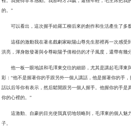
裡。我覺得非常感動。我那時才24歲，還很年輕，毛主席把我
的。”
可以看出，這次握手給羅工柳后來的創作和生活產生了多
這樣的激動我在著名戲劇家歐陽山尊先生那裡再一次感受
洪亮，渾身散發著與令尊歐陽予倩相仿的才子風度，還帶有幾
他一板一眼地談和毛澤東交往的細節，尤其是講起毛澤東
彩：“他不是握著你的手跟另外一個人講話，他是握著你的手，
話以后等你有表示，然后鬆開跟另一個人握手。他握你的手是
你的心裡的。”
這激動、自豪的目光使我真切地領略到，毛澤東的個人魅
子。