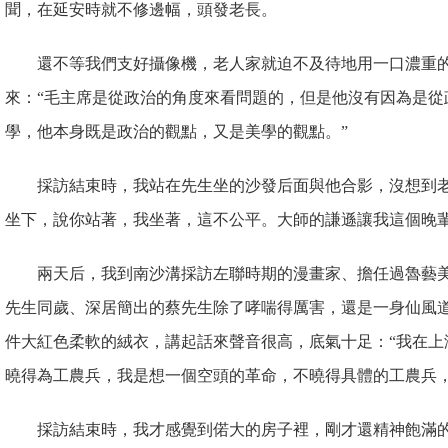
聞，在延安時就不修邊幅，頭發老長。
還不等我們支好攝像機，老人家就迫不及待地用一口濃重
來：“毛主席是從政治的角度來看問題的，但是他沒有因為是從
學，他本身既是政治的觀點，又是美學的觀點。”
採訪結束時，我站在先生坐的沙發后面與他合影，沒想到
坐下，說你站著，我坐著，這不公平。大師的謙遜讓我這個晚
兩天后，我到南沙溝採訪左聯時期的漫畫家、擔任過魯藝
先生同歲、深居簡出的蔡先生除了哮喘得厲害，還是一身仙風
件大紅色柔軟的絨衣，講起話來聲音很高，底氣十足：“我在上
曉得為工農兵，我是想一個空頭的革命，不曉得具體的工農兵，
採訪結束時，我才感覺到偌大的房子裡，剛才還精神飽滿