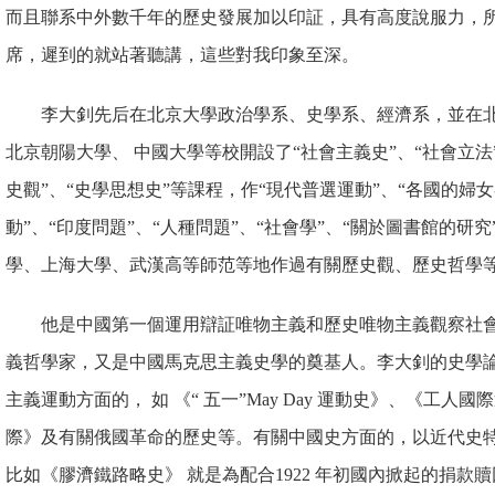
而且聯系中外數千年的歷史發展加以印証，具有高度說服力，所
席，遲到的就站著聽講，這些對我印象至深。
李大釗先后在北京大學政治
學系、史學系、經濟系，並在
北京朝陽大學、 中國大學等校開設了“社會主義史”、“社會立法”
史觀”、“史學思想史”等課程，作“現代普選運動”、“各國的婦
動”、“印度問題”、“人種問題”、“社會學”、“關於圖書館的研
學、上海大學、武漢高等師范等地作過有關歷史觀、歷史哲學
他是中國第一個運用辯証唯物主義和歷史唯物主義觀察社
義哲學家，又是中國馬克思主義史學的奠基人。李大釗的史學
主義運動方面的， 如 《“ 五一”May Day 運動史》、《工
際》及有關俄國革命的歷史等。有關中國史方面的，以近代史
比如《膠濟鐵路略史》 就是為配合1922 年初國內掀起的捐款