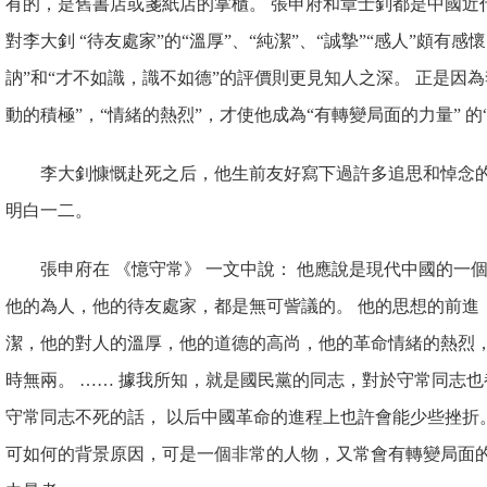
有的，是舊書店或箋紙店的掌櫃。 張申府和章士釗都是中國近
對李大釗 “待友處家”的“溫厚”、“純潔”、“誠摯”“感人”頗有感
訥”和“才不如識，識不如
德”的評價則更見知人之深。 正是因為
動的積極”，“情緒的熱烈”，才使他成為“有轉變局面的力量” 的
李大釗慷慨赴死之后，他生前友好寫下過許多追思和悼念的
明白一二。
張申府在 《憶守常》 一文中說： 他應說是現代中國的一
他的為人，他的待友處家，都是無可訾議的。 他的思想的前進
潔，他的對人的溫厚，他的道德的高尚，他的革命情緒的熱烈，
時無兩。 …… 據我所知，就是國民黨的同志，對於守常同志也
守常同志不死的話， 以后中國革命的進程上也許會能少些挫折
可如何的背景原因，可是一個非常的人物，又常會有轉變局面的