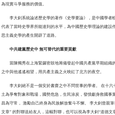
為現實斗爭服務的價值。
李大釗系統論述歷史學的著
作《史學要論》，是中國學者
代表了當時史學界所能達到的水平，為中國歷史學理論的建設作
思主義史學的產生開辟了道路。
中共建黨歷史中 無可替代的重要貢獻
當陳獨秀在上海緊鑼密鼓地籌備發起中國共產黨早期組織的
之中與他遙遙相望，用共產主義之火映紅了北方的夜空。
李大釗絕不是一個安於書齋之中不問世事的學者。 在十六
土為爭奪對象和戰場，國勢危急，生民涂炭，發憤獻身救國事業
昌為守常， 激勵自己終身為民族解放奮斗不懈。 李大釗曾親筆書
文章” 的對聯送給友人，這幅對聯，也可以視為李大釗“道德文