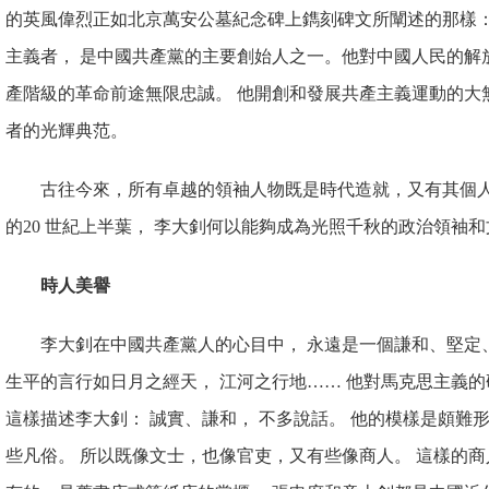
的英風偉烈正如北京萬安公墓紀念碑上鐫刻碑文所闡述的那
樣
主義者， 是中國共產黨的主要創始人之一。他對中國人民的解
產階級的革命前途無限忠
誠。 他開創和發展共產主義運動的大
者的光輝典范。
古往今來，所有卓越的領袖人物既是時代造就，又有其個人
的20 世紀上半葉， 李大釗何以能夠成為光照千秋的政治領袖
時人美譽
李大釗在中國共產黨人的心
目中， 永遠是一個謙和、堅定
生平的言行如日月之經天， 江河之行地…… 他對馬克思主義的
這樣描述李大釗： 誠實、謙和， 不多說話。 他的模樣是頗難
些凡俗。 所以既像文士，也像官吏，又有些像商人。 這樣的