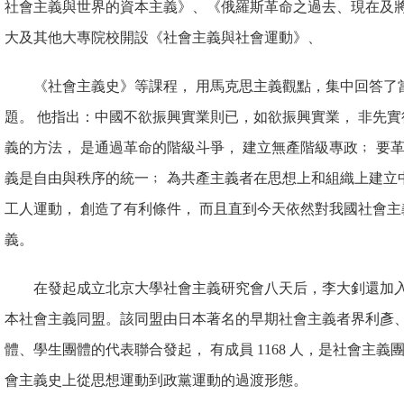
社會主義與世界的資本主義》、《俄羅斯革命之過去、現在及將來
大及其他大專院校開設《社會主義與社會運動》、
《社會主義史》等課程， 用馬克思主義觀點，集中回答了
題。 他指出：中國不欲振興實業則已，如欲振興實業， 非先
義的方法， 是通過革命的階級斗爭， 建立無產階級專政﹔ 要
義是自由與秩序的統一﹔ 為共產主義者在思想上和組織上建立
工人運動， 創造了有利條件， 而且直到今天依然對我國社會
義。
在發起成立北京大學社會主義研究會八天后，李大釗還加入了成立於 
本社會主義同盟。該同盟由日本著名的早期社會主義者界利
彥
體、學生團體的代表聯合發起， 有成員 1168 人，是社會主
會主義史上從思想運動到政黨運動的過渡形態。