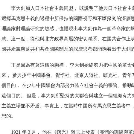
李大釗加入日本社會主義同
盟， 既說明了他與日本社會主
選擇馬克思主義的過程中所保持
的國際視野和不斷探究的深層
理論家對理論研究的敏感，也體
現出李大釗作為一個革命家的
慧。這一點，從他與北方政界高層
的密切聯系、在國共合作上表
國
共產黨與蘇共和共產國際關系的深層思考都能夠看出李大釗
正是因為有著這樣的胸襟， 李大釗始終努力把中國的革命
來， 參與少年中國學會、覺悟社、北京人道社、曙光社、青年
個目的， 在少年中國學會內部努力
確立社會主義的宗旨、推動
這
個目的。 但是，李大釗所堅持的大聯合與建立一個組織有力
主義
立場並不矛盾。事實上，在當時中國所有馬克思主義者中，
想的。
1921 年 3 月， 他在《曙光》雜志上發表《團體的訓練與