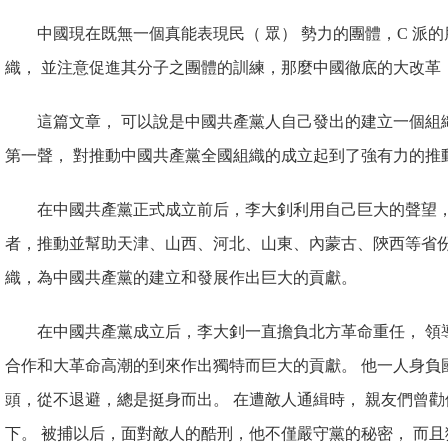
中國現在既無一個真能表現
民（ 眾） 勢力的團體，C 
織， 並注意促進其分子之團體的訓練，那麼中國徹底的大改革
這篇文章， 可以說是中國共產黨人自己發出的建立一個組
第一聲， 對推動中國共產黨全國
組織的成立起到了強有力的推
在中國共產黨正式成立前
后，李大釗利用自己巨大的聲望，
者，推動並幫助天津、山西、河北、
山東、內蒙古、陝西等省
織，為中國共產黨的建立和發展作出巨大的貢獻。
在中國共產黨成立后，李大釗
一直擔負北方革命重任， 領
合作和大革命高潮的到來作出獨特
而巨大的貢獻。 他一人身負
頭，從不退避，總是挺身而出。 在遭敵人通緝時， 親友們曾
下。 被捕以后，面對敵人的酷刑，他不僅嚴守黨的秘密， 而且