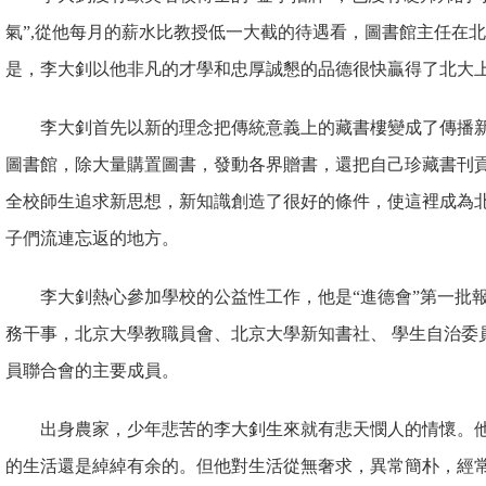
氣”,從他每月的薪水比教授低一大截的待遇看，圖書館主任在北
是，李大釗以他非凡的才學和忠厚誠懇的品德很快贏得了北大
李大釗首先以新的理念把傳統意義上的藏書樓變成了傳播
圖書館，除大量購置圖書，發動各
界贈書，還把自己珍藏書刊
全校師生追求新思想，新知識創造了很好的條件，使這裡成為
子們流連忘返的地方。
李大釗熱心參加學校的公益
性工作，他是“進德會”第一批
務干事，北京大學教職員會、北京大學新知書社、 學生自治委
員聯合會的主要成員。
出身農家，少年悲苦的李大釗生來就有悲天憫人的情懷。
的生活還是綽綽有余的。但他對生活從無奢求，異常簡朴，經