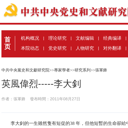
机构概况
|
理论研究
|
文献编辑
|
经典编译
|
首
页
本院动态
|
党史研究
|
人物研究
|
对外翻译
|
中共中央黨史和文獻研究院
>>
專家學者
>>
研究系列
>>
張軍鋒
英風偉烈-----李大釗
作者：張軍鋒
發布時間：2011年08月27日
李大釗的一生雖然隻有短促的
38 年，但他短暫的生命卻