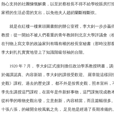
熱心支持的社團慷慨解囊，以至於蔡校長不得不給學校賬房打
家裡的生活必需的支出，以免他夫人趙紉蘭斷糧斷炊。
就是在紅樓一樓東頭圖書館
的辦公室裡，李大釗一步步贏
教授﹔從一開始不被人們看重的青年教師到北京大學評議會（
在刊物上寫文章的政論家到有職有權的
校長室秘書（那時沒那
李大釗扎扎實實地登上了知識階級領袖的台
階。
1920 年 7 月， 李大釗正式接到擔任政治學系教授聘書
於備課認真、內容新穎，李大釗的課很受歡迎。 羅章龍這樣回
史觀》課程。過去的歷史課， 都不外是按舊史觀，照本宣科，
李先生講授這門課程，在當年是件新鮮事物，這門課無現成教
從科學的唯物史觀出發，立意創新，內容精當，而且篇幅很多
十張八張，的確開全校風氣之先， 足見他是經過了長期准備的