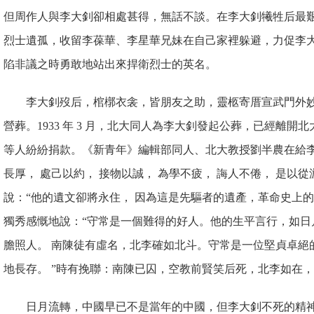
但周作人與李大釗卻相處甚得，無話不談。在李大釗犧牲后最
烈士遺孤，收留李葆華、李星華兄妹在自己家裡躲避，力促李
陷非議之時勇敢地站出來捍衛烈士的英名。
李大釗歿后，棺槨衣衾，皆朋友之助，靈柩寄厝宣武門外妙
營葬。1933 年 3 月，北大同人為李大釗發起公葬，已經離
等人紛紛捐款。《新青年》編輯部同人、北大教授劉半農在給李
長厚， 處己以約， 接物以誠， 為學不疲， 誨人不倦， 是以從
說：“他的遺文卻將永住， 因為這是先驅者的遺產，革命史上的
獨秀感慨地說：“守常是一個難得的好人。他的生平言行，如日
膽照人。 南陳徒有虛名，北李確如北斗。守常是一位堅貞卓絕
地長存。 ”時有挽聯：南陳已囚，空教前賢笑后死，北李如在
日月流轉，中國早已不是當年的中國，但李大釗不死的精