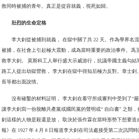
救同時被捕的青年。真正是從容就義，視死如歸。
壯烈的生命定格
李大釗從被捕到就義， 在獄中關了共 22 天。作為學界
被捕，在社會上引起極大震動，成為當時重要的政治事件。馮
救李大釗。 莫斯科工人舉行盛大示威游行，抗議帝國主義勾結
路工人提出劫獄營救， 李大釗在獄中得知后極力反對。章士釗
長等都出面說情。
沒有確鑿的材料証明， 李大釗在看守所或審判中受到了“嚴
讓李大釗寫一份脫離共產黨或國民黨的聲明或“ 自白書” 之類，
釗這樣的人物是殺還是放， 取決於張作霖在當時形勢下想要造
報》在 1927 年 4 月 8 日報道李大
釗在司法處接受第二次訊問時