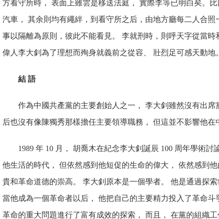
方看守所時， 表面上雖雲是移送法庭， 實際李等已明白矣。
汽車， 其余則均有繩絆，到看守所之后，由地方廳每二人合照
事以隔離為原則，彼此不能看見。 李就刑時，則呼天字
從當時
偉人李大釗為了理想而殉身就義前之從容、 壯烈足可感天動地
結 語
作為中國共產黨的主要創始人之一， 李大釗雖然沒有出席
后也沒有像陳獨秀那樣擔任主要領導職務， 但這並不影響他在
1989 年 10 月， 胡喬木在紀念李大釗誕辰 100 周年學術討
他生活的時代， 但依然感到他短促的生命的偉大， 依然感到
貴和革命道德的崇高。 李大釗原本是一個學者。 他是通過探
當他成為一個革命者以后， 他把自己的主要精力投入了革命斗
革命的重大問題進行了富有成效的探索， 而且， 在黨的組織工