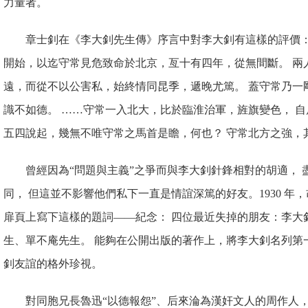
力量者。
章士釗在《李大釗先生傳》序言中對李大釗有這樣的評價：
開始，以迄守常見危致命於北京，亙十有四年，從無間斷。 兩
遠，而從不以公害私，始終情同昆季，遞晚尤篤。 蓋守常乃一
識不如德。 ……守常一入北大，比於臨淮治軍，旌旗變色， 
五四說起，幾無不唯守常之馬首是瞻，何也？ 守常北方之強，
曾經因為“問題與主義”之爭而與李大釗針鋒相對的胡適，
同， 但這並不影響他們私下一直是情誼深篤的好友。1930 年，
扉頁上寫下這樣的題詞——紀念： 四位最近失掉的朋友：李大
生、單不庵先生。 能夠在公開出版的著作上，將李大釗名列第
釗友誼的格外珍視。
對同胞兄長魯迅“以德報怨”、后來淪為漢奸文人的周作人