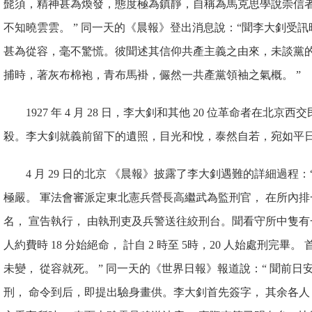
髭須，精神甚為煥發，態度極為鎮靜，自稱為馬克思學說崇信者
不知曉雲雲。 ” 同一天的《晨報》登出消息說：“聞李大釗受訊
甚為從容，毫不驚慌。彼聞述其信仰共產主義之由來，未談黨
捕時，著灰布棉袍，青布馬褂，儼然一共產黨領袖之氣概。 ”
1927 年 4 月 28 日，李大釗
和其他 20 位革命者在北京西
殺。李大釗就義前留下的遺照，
目光和悅，泰然自若，宛如平
4 月 29 日的北京 《晨報》披露了李大釗遇難的詳細過程
極嚴。 軍法會審派定東北憲兵營長高繼武為監刑官， 在所內
名， 宣告執行， 由執刑吏及兵警送往絞刑台。聞看守所中隻有
人約費時 18 分始絕命， 計自 2 時至 5時，20 人始處刑完畢
未變， 從容就死。 ” 同一天的《世界日報》報道說：“ 聞前
刑， 命令到后，即提出驗身畫供。李大釗首先簽字， 其余各人