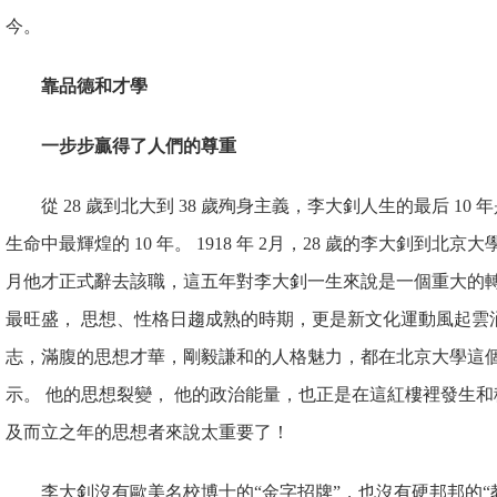
今。
靠品德和才學
一步步贏得了人們的尊重
從 28 歲到北大到 38 歲殉身主義，李大釗人生的最后 10
生命中最輝煌的 10 年。 1918 年 2
月，28 歲的李大釗到北京大學擔
月他才正式辭去該職，這五年對李大釗一生來說是一個重大的轉
最旺盛， 思想、性格日趨成熟的時期，更是新文化運動風起雲
志，滿腹的思想才華，剛毅謙和的人格魅力，都在北京大學這
示。 他的思想裂變， 他的政治能量，也正是在這紅樓裡發生和
及而立之年的思想者來說
太重要了！
李大釗沒有歐美名校博士的
“金字招牌”，也沒有硬邦邦的“教