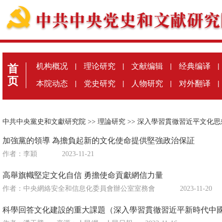
机构概况
|
理论研究
|
文献编辑
|
经典编译
|
首
页
本院动态
|
党史研究
|
人物研究
|
对外翻译
|
中共中央黨史和文獻研究院
>>
理論研究
>>
深入學習貫徹習近平文化思
加強黨的領導 為擔負起新的文化使命提供堅強政治保証
作者：李穎
2023-11-21
高舉旗幟堅定文化自信 勇擔使命貢獻網信力量
作者：中央網絡安全和信息化委員會辦公室室務會
2023-11-20
科學回答文化建設的重大課題（深入學習貫徹習近平新時代中